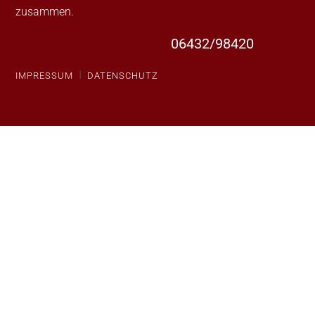
zusammen.
06432/98420
I
IMPRESSUM
DATENSCHUTZ
Rechtsanwaltskanzlei
Wilhelmstraße 42
65582 Diez