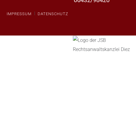
I
IMPRESSUM
DATENSCHUTZ
Rechtsanwaltskanzlei
Wilhelmstraße 42
65582 Diez